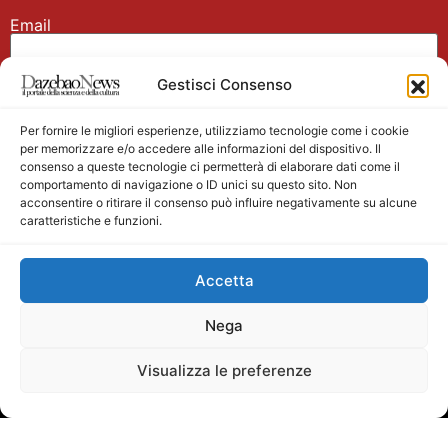
Email
Gestisci Consenso
Nome
Per fornire le migliori esperienze, utilizziamo tecnologie come i cookie
per memorizzare e/o accedere alle informazioni del dispositivo. Il
consenso a queste tecnologie ci permetterà di elaborare dati come il
comportamento di navigazione o ID unici su questo sito. Non
acconsentire o ritirare il consenso può influire negativamente su alcune
caratteristiche e funzioni.
Main partner
Accetta
Nega
Visualizza le preferenze
Testata giornalistica registrata presso il Tribunale di
Velletri n. 1/2011 del 27/01/2011 Direttore responsabile
Alessandro Ambrosin Redazione +39 338 4911077 per