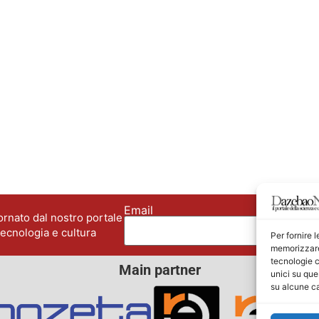
Email
No
rnato dal nostro portale
tecnologia e cultura
Per fornire 
memorizzare 
tecnologie c
Main partner
unici su que
su alcune ca