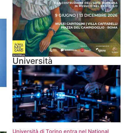
Università
Università di Torino entra nel National