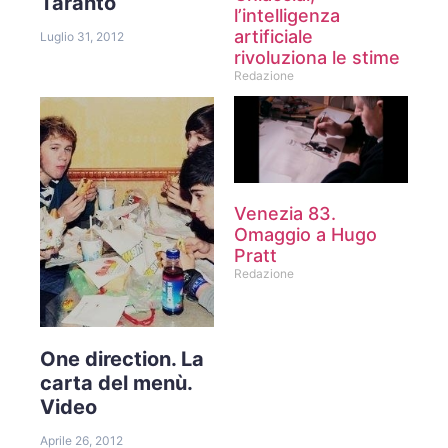
Taranto
l’intelligenza
artificiale
Luglio 31, 2012
rivoluziona le stime
Redazione
Venezia 83.
Omaggio a Hugo
Pratt
Redazione
One direction. La
carta del menù.
Video
Aprile 26, 2012