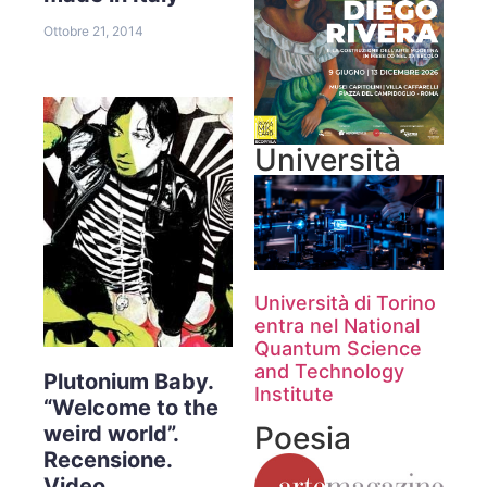
Ottobre 21, 2014
Università
Università di Torino
entra nel National
Quantum Science
and Technology
Plutonium Baby.
Institute
“Welcome to the
Poesia
weird world”.
Recensione.
Video