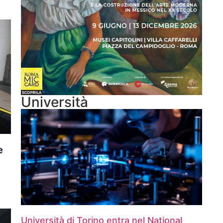
Università
e
Università di Torino entra nel National