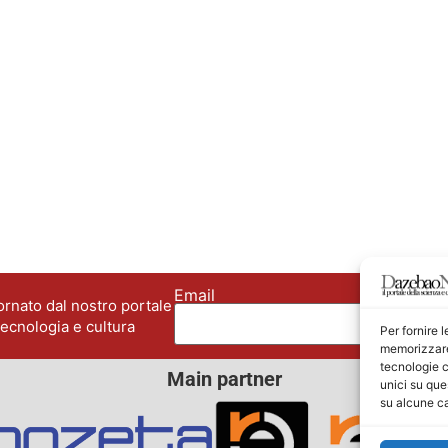
Email
No
rnato dal nostro portale
tecnologia e cultura
Per fornire 
memorizzare 
tecnologie c
Main partner
unici su que
su alcune ca