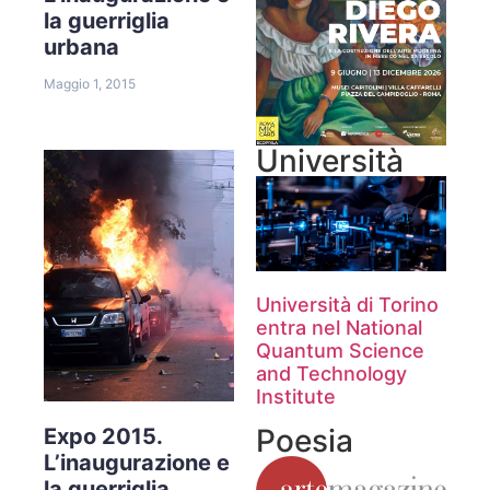
la guerriglia
urbana
Maggio 1, 2015
Università
Università di Torino
entra nel National
Quantum Science
and Technology
Institute
Poesia
Expo 2015.
L’inaugurazione e
la guerriglia