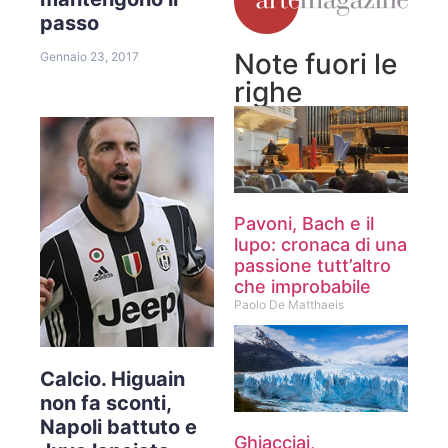
passo
Note fuori le
Gennaio 23, 2017
righe
Pavoni, Bach e il
lupo: cronaca di una
passione tutt’altro
che improbabile
Paolo De Matthaeis
Calcio. Higuain
non fa sconti,
Napoli battuto e
Ghiacciai,