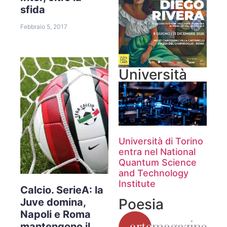
sfida
Febbraio 5, 2017
Università
Università di Torino
entra nel National
Quantum Science
and Technology
Institute
Calcio. SerieA: la
Poesia
Juve domina,
Napoli e Roma
mantengono il