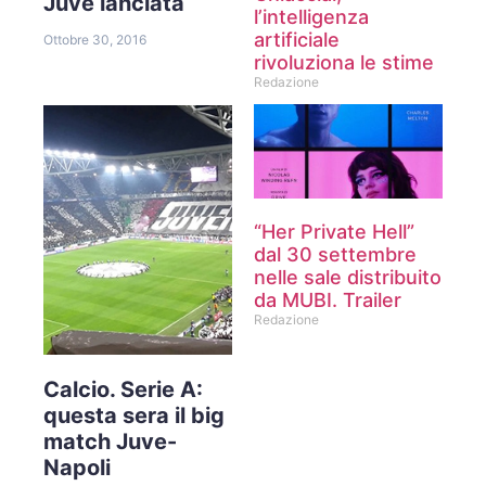
Juve lanciata
l’intelligenza
artificiale
Ottobre 30, 2016
rivoluziona le stime
Redazione
“Her Private Hell”
dal 30 settembre
nelle sale distribuito
da MUBI. Trailer
Redazione
Calcio. Serie A:
questa sera il big
match Juve-
Napoli