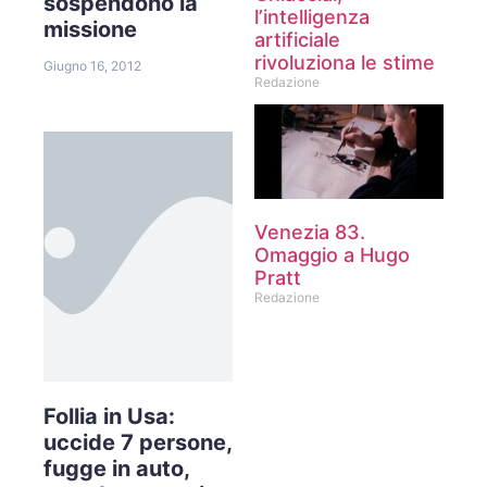
sospendono la
l’intelligenza
missione
artificiale
rivoluziona le stime
Giugno 16, 2012
Redazione
Venezia 83.
Omaggio a Hugo
Pratt
Redazione
Follia in Usa:
uccide 7 persone,
fugge in auto,