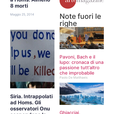
8 morti
Note fuori le
Maggio 25, 2014
righe
Pavoni, Bach e il
lupo: cronaca di una
passione tutt’altro
che improbabile
Paolo De Matthaeis
Siria. Intrappolati
ad Homs. Gli
osservatori Onu
Ghiacciai,