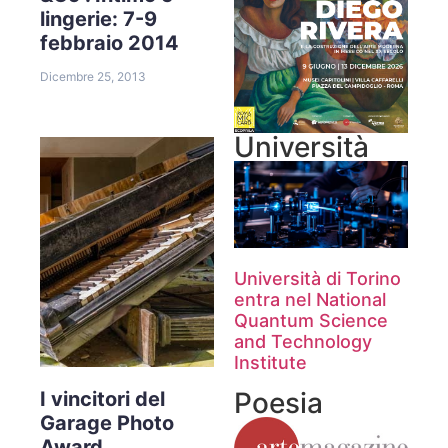
lingerie: 7-9
febbraio 2014
Dicembre 25, 2013
Università
Università di Torino
entra nel National
Quantum Science
and Technology
Institute
Poesia
I vincitori del
Garage Photo
Award