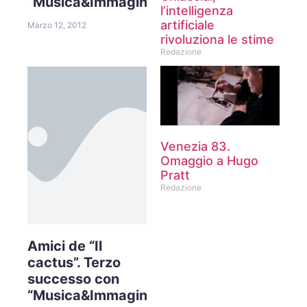
“Musica&Immagini”
l’intelligenza
artificiale
Marzo 12, 2012
rivoluziona le stime
Redazione
Venezia 83.
Omaggio a Hugo
Pratt
Redazione
Amici de “Il
cactus”. Terzo
successo con
“Musica&Immagini”