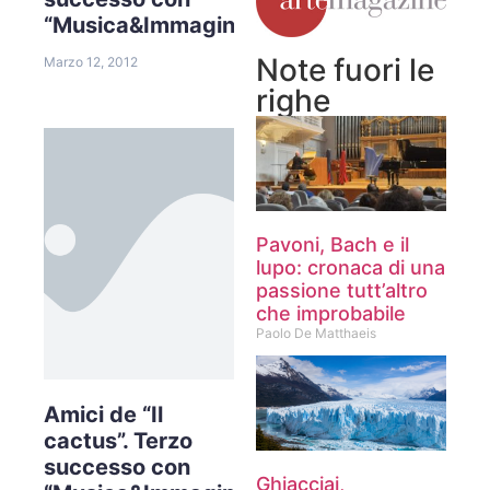
“Musica&Immagini”
Note fuori le
Marzo 12, 2012
righe
Pavoni, Bach e il
lupo: cronaca di una
passione tutt’altro
che improbabile
Paolo De Matthaeis
Amici de “Il
cactus”. Terzo
successo con
Ghiacciai,