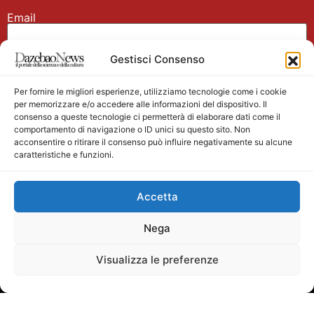
Email
Gestisci Consenso
Nome
Per fornire le migliori esperienze, utilizziamo tecnologie come i cookie
per memorizzare e/o accedere alle informazioni del dispositivo. Il
consenso a queste tecnologie ci permetterà di elaborare dati come il
comportamento di navigazione o ID unici su questo sito. Non
acconsentire o ritirare il consenso può influire negativamente su alcune
caratteristiche e funzioni.
Main partner
Accetta
Nega
Visualizza le preferenze
Testata giornalistica registrata presso il Tribunale di
Velletri n. 1/2011 del 27/01/2011 Direttore responsabile
Alessandro Ambrosin Redazione +39 338 4911077 per