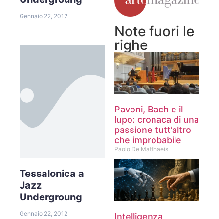
Gennaio 22, 2012
Note fuori le
righe
Pavoni, Bach e il
lupo: cronaca di una
passione tutt’altro
che improbabile
Paolo De Matthaeis
Tessalonica a
Jazz
Undergroung
Gennaio 22, 2012
Intelligenza