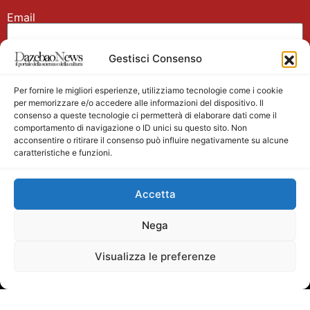
Email
Gestisci Consenso
Nome
Per fornire le migliori esperienze, utilizziamo tecnologie come i cookie
per memorizzare e/o accedere alle informazioni del dispositivo. Il
consenso a queste tecnologie ci permetterà di elaborare dati come il
comportamento di navigazione o ID unici su questo sito. Non
acconsentire o ritirare il consenso può influire negativamente su alcune
caratteristiche e funzioni.
Main partner
Accetta
Nega
Visualizza le preferenze
Testata giornalistica registrata presso il Tribunale di
Velletri n. 1/2011 del 27/01/2011 Direttore responsabile
Alessandro Ambrosin Redazione +39 338 4911077 per