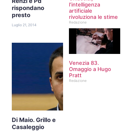
Renzi e Pd
l’intelligenza
rispondano
artificiale
presto
rivoluziona le stime
Redazione
Luglio 21, 2014
Venezia 83.
Omaggio a Hugo
Pratt
Redazione
Di Maio. Grillo e
Casaleggio