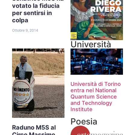
votato la fiducia
per sentirsi in
colpa
Ottobre 9, 2014
Università
Università di Torino
entra nel National
Quantum Science
and Technology
Institute
Poesia
Raduno M5S al
Circo Massimo.