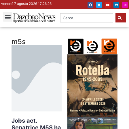
venerdì 7 agosto 2026 17:26:27
m5s
Jobs act.
Senatrice M5S ha