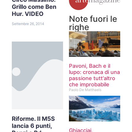
Grillo come Ben
Hur. VIDEO
Note fuori le
Settembre 26, 2014
righe
Pavoni, Bach e il
lupo: cronaca di una
passione tutt’altro
che improbabile
Paolo De Matthaeis
Riforme. Il M5S
lancia 6 punti,
Ghiacciai,