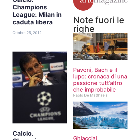
Champions
League: Milan in
Note fuori le
caduta libera
righe
Ottobre 25, 2012
Pavoni, Bach e il
lupo: cronaca di una
passione tutt’altro
che improbabile
Paolo De Matthaeis
Calcio.
Ghiacciai,