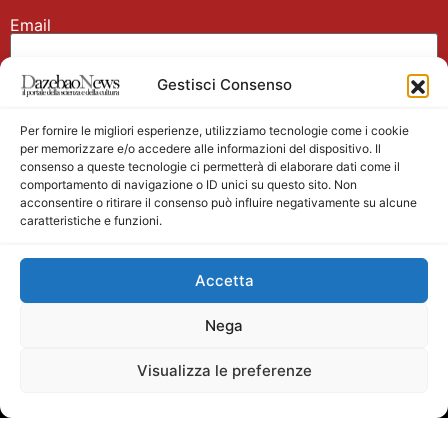
Email
Gestisci Consenso
Nome
Per fornire le migliori esperienze, utilizziamo tecnologie come i cookie
per memorizzare e/o accedere alle informazioni del dispositivo. Il
consenso a queste tecnologie ci permetterà di elaborare dati come il
comportamento di navigazione o ID unici su questo sito. Non
acconsentire o ritirare il consenso può influire negativamente su alcune
caratteristiche e funzioni.
Main partner
Accetta
Nega
Visualizza le preferenze
Testata giornalistica registrata presso il Tribunale di
Velletri n. 1/2011 del 27/01/2011 Direttore responsabile
Alessandro Ambrosin Redazione +39 338 4911077 per