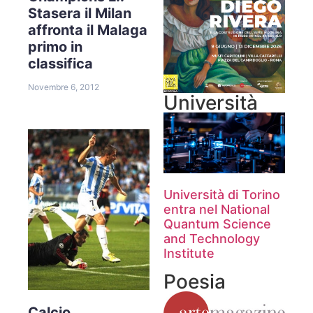
Stasera il Milan
affronta il Malaga
primo in
classifica
Novembre 6, 2012
Università
Università di Torino
entra nel National
Quantum Science
and Technology
Institute
Poesia
Calcio.