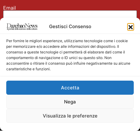
Email
Gestisci Consenso
Nome
Per fornire le migliori esperienze, utilizziamo tecnologie come i cookie
per memorizzare e/o accedere alle informazioni del dispositivo. Il
consenso a queste tecnologie ci permetterà di elaborare dati come il
comportamento di navigazione o ID unici su questo sito. Non
acconsentire o ritirare il consenso può influire negativamente su alcune
caratteristiche e funzioni.
Main partner
Accetta
Nega
Visualizza le preferenze
Testata giornalistica registrata presso il Tribunale di
Velletri n. 1/2011 del 27/01/2011 Direttore responsabile
Alessandro Ambrosin Redazione +39 338 4911077 per