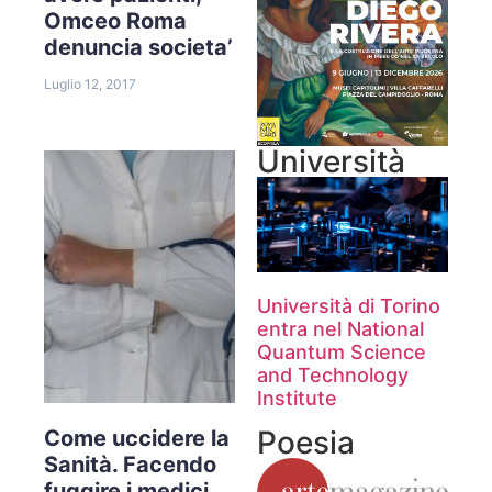
Omceo Roma
denuncia societa’
Luglio 12, 2017
Università
Università di Torino
entra nel National
Quantum Science
and Technology
Institute
Poesia
Come uccidere la
Sanità. Facendo
fuggire i medici