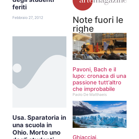
feriti
Note fuori le
Febbraio 27, 2012
righe
Pavoni, Bach e il
lupo: cronaca di una
passione tutt’altro
che improbabile
Paolo De Matthaeis
Usa. Sparatoria in
una scuola in
Ohio. Morto uno
Ghiacciai,