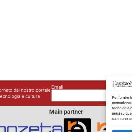
Email
No
rnato dal nostro portale
tecnologia e cultura
Per fornire 
memorizzare 
tecnologie c
Main partner
unici su que
su alcune ca