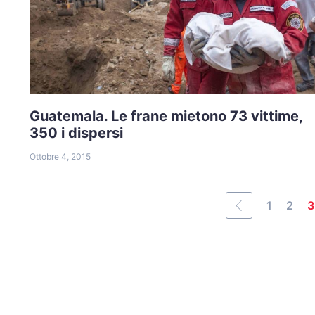
Guatemala. Le frane mietono 73 vittime,
350 i dispersi
Ottobre 4, 2015
1
2
3