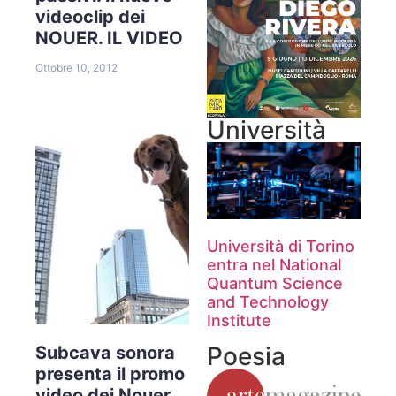
videoclip dei
NOUER. IL VIDEO
Ottobre 10, 2012
Università
Università di Torino
entra nel National
Quantum Science
and Technology
Institute
Poesia
Subcava sonora
presenta il promo
video dei Nouer,