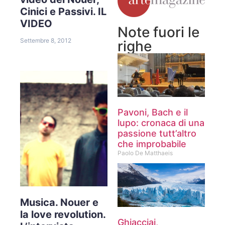
Cinici e Passivi. IL
VIDEO
Note fuori le
Settembre 8, 2012
righe
Pavoni, Bach e il
lupo: cronaca di una
passione tutt’altro
che improbabile
Paolo De Matthaeis
Musica. Nouer e
la love revolution.
Ghiacciai,