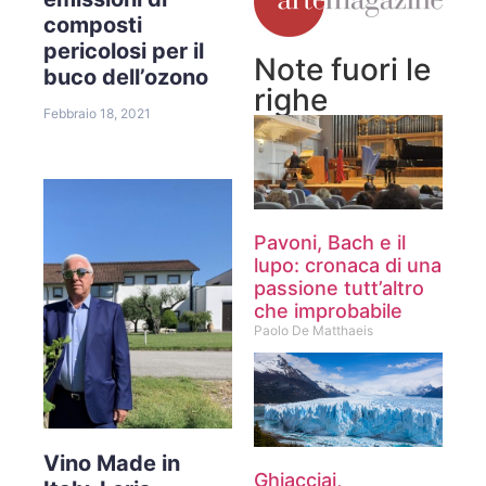
composti
pericolosi per il
Note fuori le
buco dell’ozono
righe
Febbraio 18, 2021
Pavoni, Bach e il
lupo: cronaca di una
passione tutt’altro
che improbabile
Paolo De Matthaeis
Vino Made in
Ghiacciai,