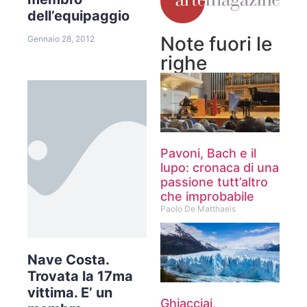
dell’equipaggio
Note fuori le
Gennaio 28, 2012
righe
Pavoni, Bach e il
lupo: cronaca di una
passione tutt’altro
che improbabile
Paolo De Matthaeis
Nave Costa.
Trovata la 17ma
vittima. E’ un
Ghiacciai,