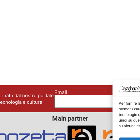
Email
No
rnato dal nostro portale
tecnologia e cultura
Per fornire 
memorizzare 
tecnologie c
Main partner
unici su que
su alcune ca