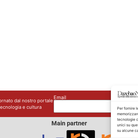
Email
No
rnato dal nostro portale
tecnologia e cultura
Per fornire 
memorizzare 
tecnologie c
Main partner
unici su que
su alcune ca