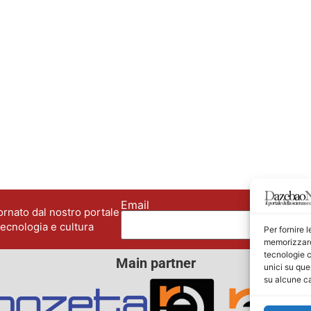
Email
No
rnato dal nostro portale
tecnologia e cultura
Per fornire 
memorizzare 
tecnologie c
Main partner
unici su que
su alcune ca