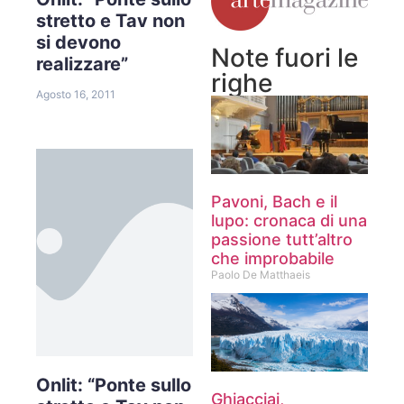
stretto e Tav non
si devono
Note fuori le
realizzare”
righe
Agosto 16, 2011
Pavoni, Bach e il
lupo: cronaca di una
passione tutt’altro
che improbabile
Paolo De Matthaeis
Onlit: “Ponte sullo
Ghiacciai,