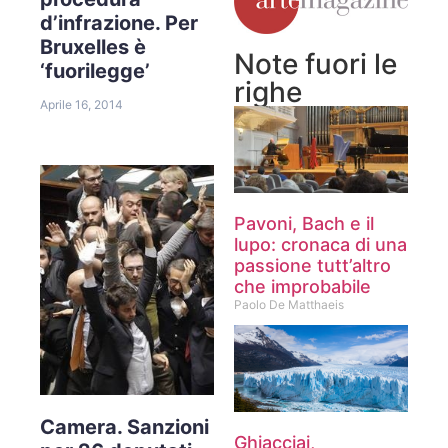
d’infrazione. Per
Bruxelles è
Note fuori le
‘fuorilegge’
righe
Aprile 16, 2014
Pavoni, Bach e il
lupo: cronaca di una
passione tutt’altro
che improbabile
Paolo De Matthaeis
Camera. Sanzioni
Ghiacciai,