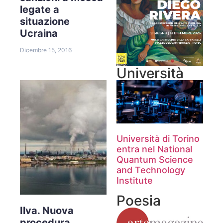
legate a
situazione
Ucraina
Dicembre 15, 2016
Università
Università di Torino
entra nel National
Quantum Science
and Technology
Institute
Poesia
Ilva. Nuova
procedura