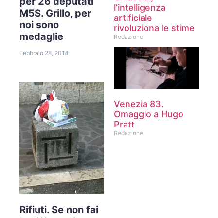
per 26 deputati
l’intelligenza
M5S. Grillo, per
artificiale
noi sono
rivoluziona le stime
medaglie
Redazione
Febbraio 28, 2014
Venezia 83.
Omaggio a Hugo
Pratt
Redazione
Rifiuti. Se non fai