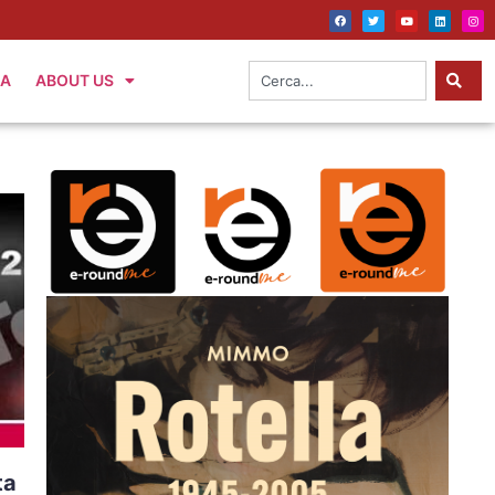
IA
ABOUT US
ta