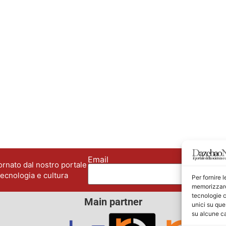
Email
No
rnato dal nostro portale
tecnologia e cultura
Per fornire 
memorizzare 
tecnologie c
Main partner
unici su que
su alcune ca