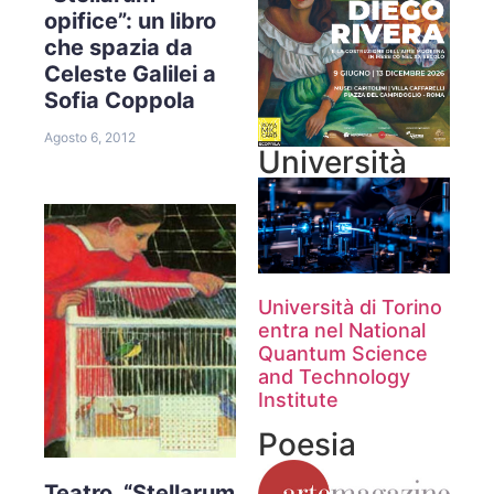
opifice”: un libro
che spazia da
Celeste Galilei a
Sofia Coppola
Agosto 6, 2012
Università
Università di Torino
entra nel National
Quantum Science
and Technology
Institute
Poesia
Teatro. “Stellarum