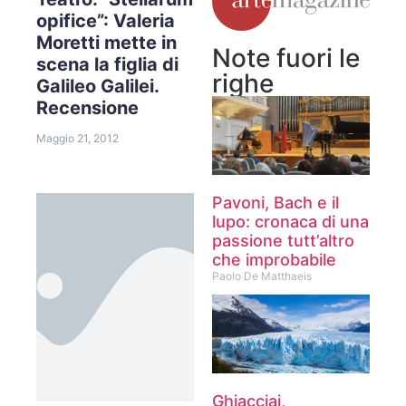
opifice”: Valeria
Moretti mette in
Note fuori le
scena la figlia di
righe
Galileo Galilei.
Recensione
Maggio 21, 2012
Pavoni, Bach e il
lupo: cronaca di una
passione tutt’altro
che improbabile
Paolo De Matthaeis
Ghiacciai,