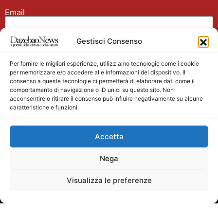
Email
Gestisci Consenso
Nome
Per fornire le migliori esperienze, utilizziamo tecnologie come i cookie
per memorizzare e/o accedere alle informazioni del dispositivo. Il
consenso a queste tecnologie ci permetterà di elaborare dati come il
comportamento di navigazione o ID unici su questo sito. Non
acconsentire o ritirare il consenso può influire negativamente su alcune
caratteristiche e funzioni.
Main partner
Accetta
Nega
Visualizza le preferenze
Testata giornalistica registrata presso il Tribunale di
Velletri n. 1/2011 del 27/01/2011 Direttore responsabile
Alessandro Ambrosin Redazione +39 338 4911077 per