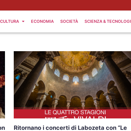
CULTURA
ECONOMIA
SOCIETÀ
SCIENZA & TECNOLOG
on
Ritornano i concerti di Labozeta con “Le