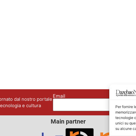
Email
No
rnato dal nostro portale
tecnologia e cultura
Per fornire 
memorizzare 
tecnologie c
Main partner
unici su que
su alcune ca