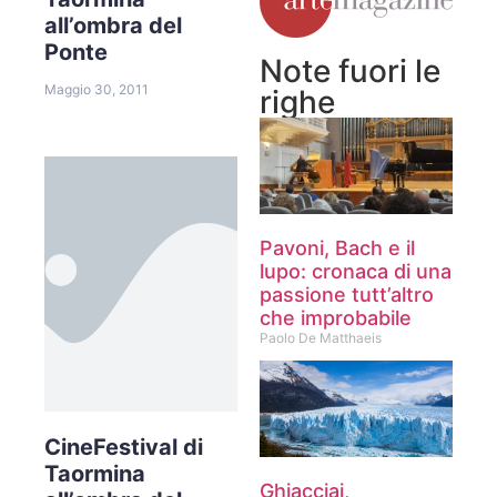
all’ombra del
Ponte
Note fuori le
Maggio 30, 2011
righe
Pavoni, Bach e il
lupo: cronaca di una
passione tutt’altro
che improbabile
Paolo De Matthaeis
CineFestival di
Taormina
Ghiacciai,