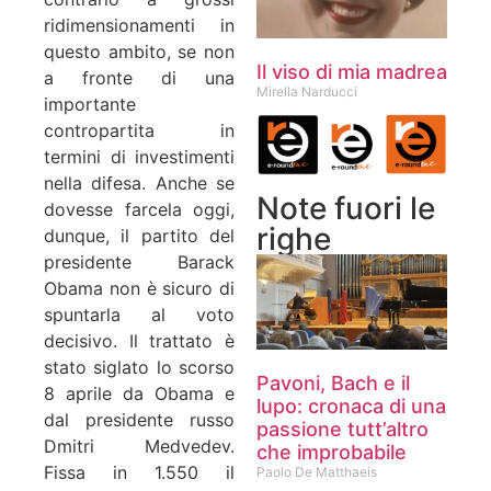
ridimensionamenti in
questo ambito, se non
Il viso di mia madrea
a fronte di una
Mirella Narducci
importante
contropartita in
termini di investimenti
nella difesa. Anche se
Note fuori le
dovesse farcela oggi,
righe
dunque, il partito del
presidente Barack
Obama non è sicuro di
spuntarla al voto
decisivo. Il trattato è
stato siglato lo scorso
Pavoni, Bach e il
8 aprile da Obama e
lupo: cronaca di una
dal presidente russo
passione tutt’altro
Dmitri Medvedev.
che improbabile
Fissa in 1.550 il
Paolo De Matthaeis