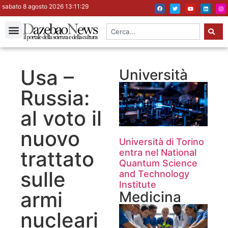
sabato 8 agosto 2026 13:11:30
Usa –
Università
Russia:
al voto il
nuovo
Università di Torino
trattato
entra nel National
Quantum Science
sulle
and Technology
Institute
armi
Medicina
nucleari