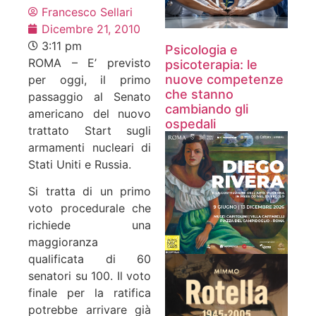
Francesco Sellari
Dicembre 21, 2010
3:11 pm
Psicologia e
ROMA – E’ previsto
psicoterapia: le
nuove competenze
per oggi, il primo
che stanno
passaggio al Senato
cambiando gli
americano del nuovo
ospedali
trattato Start sugli
armamenti nucleari di
Stati Uniti e Russia.
Si tratta di un primo
voto procedurale che
richiede una
maggioranza
qualificata di 60
senatori su 100. Il voto
finale per la ratifica
potrebbe arrivare già