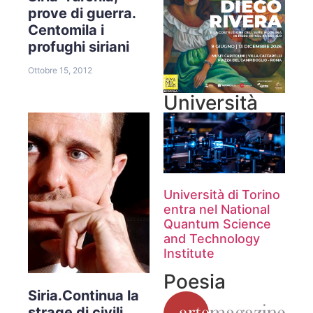
prove di guerra.
Centomila i
profughi siriani
Ottobre 15, 2012
Università
Università di Torino
entra nel National
Quantum Science
and Technology
Institute
Poesia
Siria.Continua la
strage di civili.