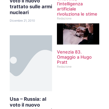
voto il nuovo
l’intelligenza
trattato sulle armi
artificiale
nucleari
rivoluziona le stime
Redazione
Dicembre 21, 2010
Venezia 83.
Omaggio a Hugo
Pratt
Redazione
Usa – Russia: al
voto il nuovo