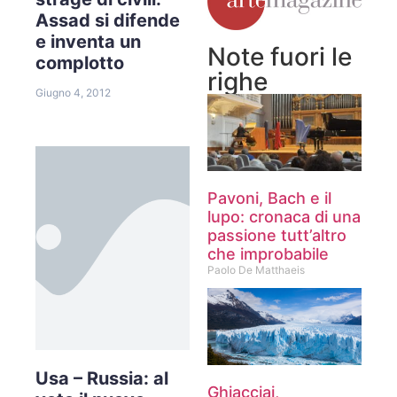
Assad si difende
e inventa un
Note fuori le
complotto
righe
Giugno 4, 2012
Pavoni, Bach e il
lupo: cronaca di una
passione tutt’altro
che improbabile
Paolo De Matthaeis
Usa – Russia: al
Ghiacciai,