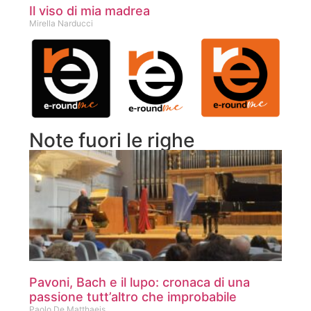
Il viso di mia madrea
Mirella Narducci
Note fuori le righe
Pavoni, Bach e il lupo: cronaca di una
passione tutt’altro che improbabile
Paolo De Matthaeis