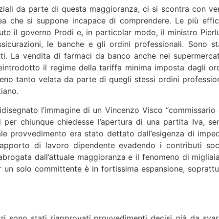
ali da parte di questa maggioranza, ci si scontra con ver
a che si suppone incapace di comprendere. Le più effic
iute il governo Prodi e, in particolar modo, il ministro Pierl
sicurazioni, le banche e gli ordini professionali. Sono st
nti. La vendita di farmaci da banco anche nei supermercat
introdotto il regime della tariffa minima imposta dagli ord
eno tanto velata da parte di quegli stessi ordini profession
tiano.
ridisegnato l’immagine di un Vincenzo Visco “commissario 
 per chiunque chiedesse l’apertura di una partita Iva, se
ale provvedimento era stato dettato dall’esigenza di imped
apporto di lavoro dipendente evadendo i contributi soci
abrogata dall’attuale maggioranza e il fenomeno di migliaia
per un solo committente è in fortissima espansione, soprattu
ri sono stati riapprovati provvedimenti decisi già da svari