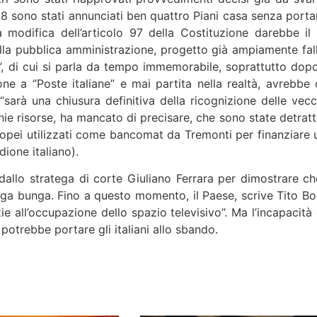
8 sono stati annunciati ben quattro Piani casa senza porta
modifica dell’articolo 97 della Costituzione darebbe il 
nella pubblica amministrazione, progetto già ampiamente fall
d”, di cui si parla da tempo immemorabile, soprattutto dopo
one a “Poste italiane” e mai partita nella realtà, avrebbe 
“sarà una chiusura definitiva della ricognizione delle vecc
chie risorse, ha mancato di precisare, che sono state detratt
europei utilizzati come bancomat da Tremonti per finanziare 
dione italiano).
allo stratega di corte Giuliano Ferrara per dimostrare che
ga bunga. Fino a questo momento, il Paese, scrive Tito Boe
ie all’occupazione dello spazio televisivo”. Ma l’incapacità 
 potrebbe portare gli italiani allo sbando.