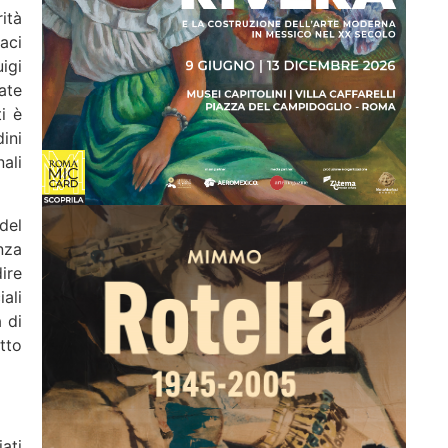
ità
aci
uigi
ate
i è
ini
ali
del
nza
ire
ali
 di
tto
ati