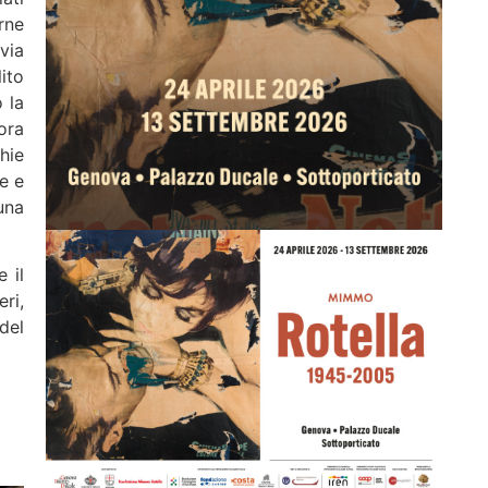
rne
via
ito
 la
ora
hie
e e
una
 il
ri,
del