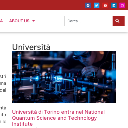
IA
ABOUT US
Università
tri
rma
dei
ntà
Università di Torino entra nel National
ito
Quantum Science and Technology
lle
Institute