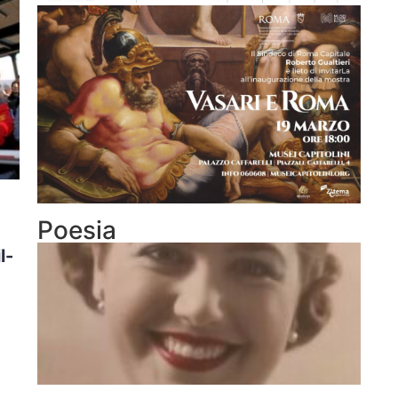
Poesia
l-