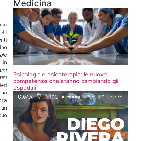
Medicina
iso
 41
nti
ine
iale
 in
mmi
Psicologia e psicoterapia: le nuove
ini
competenze che stanno cambiando gli
eri
ospedali
sua
zza
 un
sue