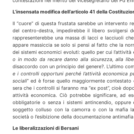
contestazioni nel merito del vicesegretario del Pd Enr
L’insensata modifica dell’articolo 41 della Costituzio
Il “cuore” di questa frustata sarebbe un intervento 
del centro-destra, impedirebbe il libero svolgersi de
rappresenterebbe una massa di lacci e lacciuoli che 
appare massiccia se solo si pensi al fatto che la n
dei sistemi economici evoluti: quello per cui l’attivit
o in modo da recare danno alla sicurezza, alla libe
disaccordo con un principio del genere?. L’ultimo com
e i controlli opportuni perché l’attività economica p
sociali
” ed è forse quello maggiormente contestato dai
sera che i controlli si faranno ma “ex post”, cioè dopo
attività economica. Ciò potrebbe significare, ad e
obbligatorie o senza i sistemi antincendio, oppure 
soggetto colluso con la camorra o con la mafia la 
società o l’esibizione della documentazione antimafia 
Le liberalizzazioni di Bersani