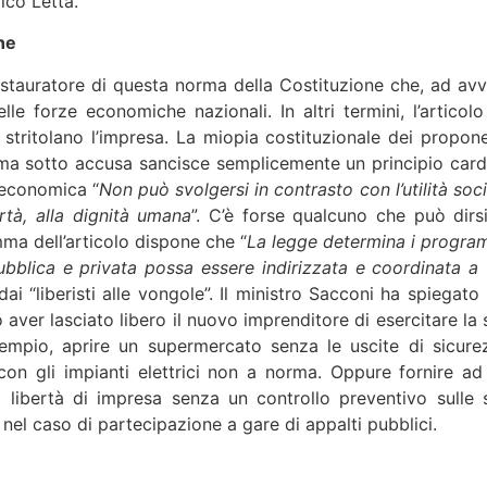
ico Letta.
ne
restauratore di questa norma della Costituzione che, ad avv
lle forze economiche nazionali. In altri termini, l’articolo
stritolano l’impresa. La miopia costituzionale dei propone
orma sotto accusa sancisce semplicemente un principio card
à economica “
Non può svolgersi in contrasto con l’utilità soc
rtà, alla dignità umana
”. C’è forse qualcuno che può dirsi
ma dell’articolo dispone che “
La legge determina i progra
ubblica e privata possa essere indirizzata e coordinata a f
 “liberisti alle vongole”. Il ministro Sacconi ha spiegato i
 aver lasciato libero il nuovo imprenditore di esercitare la 
sempio, aprire un supermercato senza le uscite di sicure
con gli impianti elettrici non a norma. Oppure fornire ad
libertà di impresa senza un controllo preventivo sulle 
nel caso di partecipazione a gare di appalti pubblici.