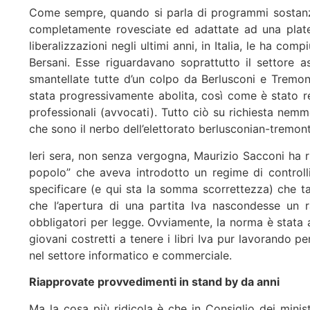
Come sempre, quando si parla di programmi sostanzi
completamente rovesciate ed adattate ad una plate
liberalizzazioni negli ultimi anni, in Italia, le ha comp
Bersani. Esse riguardavano soprattutto il settore as
smantellate tutte d’un colpo da Berlusconi e Tremo
stata progressivamente abolita, così come è stato re
professionali (avvocati). Tutto ciò su richiesta nemm
che sono il nerbo dell’elettorato berlusconian-tremon
Ieri sera, non senza vergogna, Maurizio Sacconi ha 
popolo” che aveva introdotto un regime di controlli
specificare (e qui sta la somma scorrettezza) che t
che l’apertura di una partita Iva nascondesse un r
obbligatori per legge. Ovviamente, la norma è stata 
giovani costretti a tenere i libri Iva pur lavorando 
nel settore informatico e commerciale.
Riapprovate provvedimenti in stand by da anni
Ma la cosa più ridicola è che in Consiglio dei minist