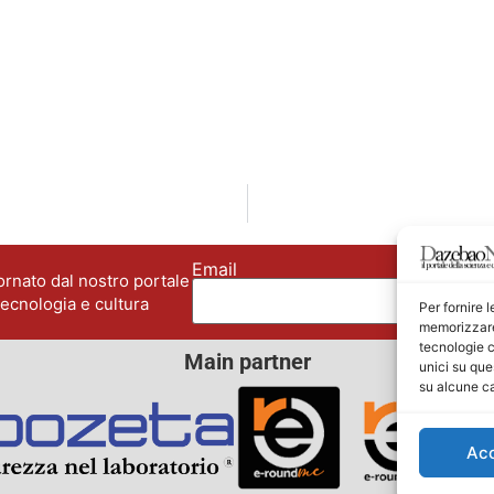
Email
No
rnato dal nostro portale
tecnologia e cultura
Per fornire 
memorizzare 
tecnologie c
Main partner
unici su que
su alcune ca
Ac