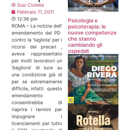
Susi Ciolella
Febbraio 11, 2011
12:36 pm
Psicologia e
ROMA – La notizia dell’
psicoterapia: le
nuove competenze
emendamento del PD
che stanno
contro la ‘tagliola’ per i
cambiando gli
ricorsi dei precari ,
ospedali
aveva rappresentato
per molti lavoratori un
‘bagliore’ di luce su
una condizione già di
per se estremamente
difficile, infatti questo
emendamento
consentirebbe di
riaprire i termini per
impugnare i
licenziamenti per tutto