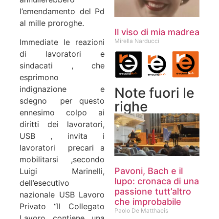
l’emendamento del Pd
al mille proroghe.
Il viso di mia madrea
Immediate le reazioni
Mirella Narducci
di lavoratori e
sindacati , che
esprimono
indignazione e
Note fuori le
sdegno per questo
righe
ennesimo colpo ai
diritti dei lavoratori,
USB , invita i
lavoratori precari a
mobilitarsi ,secondo
Pavoni, Bach e il
Luigi Marinelli,
lupo: cronaca di una
dell’esecutivo
passione tutt’altro
nazionale USB Lavoro
che improbabile
Privato “Il Collegato
Paolo De Matthaeis
Lavoro contiene una