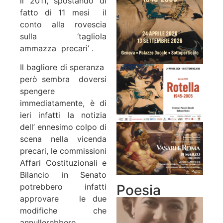
il 2011, spostando di
fatto di 11 mesi il
conto alla rovescia
sulla ‘tagliola
ammazza precari’ .
Il bagliore di speranza
però sembra doversi
spengere
immediatamente, è di
ieri infatti la notizia
dell’ ennesimo colpo di
scena nella vicenda
precari, le commissioni
Affari Costituzionali e
Bilancio in Senato
Poesia
potrebbero infatti
approvare le due
modifiche che
annullerebbero