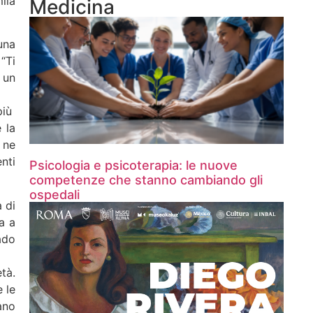
ila
Medicina
una
“Ti
 un
più
 la
 ne
nti
Psicologia e psicoterapia: le nuove
competenze che stanno cambiando gli
ospedali
 di
a a
ado
tà.
 le
ano