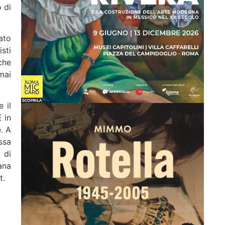
 di
ato
sti
che
mai
 il
 in
. A
ssa
 di
ana
t.