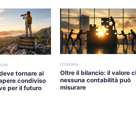
ECONOMIA
OGIA
Oltre il bilancio: il valore 
 deve tornare al
nessuna contabilità può
sapere condiviso
misurare
e per il futuro