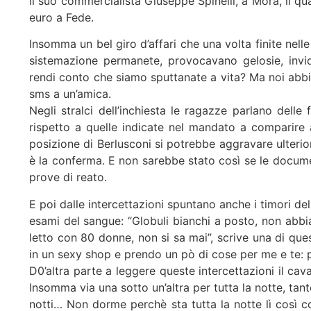
il suo commercialista Giuseppe Spinelli, a Mora, il 
euro a Fede.
Insomma un bel giro d’affari che una volta finite nell
sistemazione permanete, provocavano gelosie, invid
rendi conto che siamo sputtanate a vita? Ma noi abbiam
sms a un’amica.
Negli stralci dell’inchiesta le ragazze parlano dell
rispetto a quelle indicate nel mandato a comparire 
posizione di Berlusconi si potrebbe aggravare ulterio
è la conferma. E non sarebbe stato così se le docume
prove di reato.
E poi dalle intercettazioni spuntano anche i timori de
esami del sangue: “Globuli bianchi a posto, non ab
letto con 80 donne, non si sa mai”, scrive una di qu
in un sexy shop e prendo un pò di cose per me e te: pi
D0’altra parte a leggere queste intercettazioni il ca
Insomma via una sotto un’altra per tutta la notte, ta
notti… Non dorme perchè sta tutta la notte lì così c