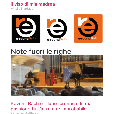
Il viso di mia madrea
Mirella Narducci
Note fuori le righe
Pavoni, Bach e il lupo: cronaca di una
passione tutt’altro che improbabile
Paolo De Matthaeis