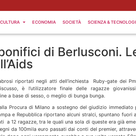
CULTURA
ECONOMIA
SOCIETÀ
SCIENZA & TECNOLOG
onifici di Berlusconi. L
l’Aids
rosi riportati negli atti dell’inchiesta Ruby-gate dei Pm
iscusso, è l’utilizzatore finale delle ragazze giovaniss
ine a base di sesso, o meglio di bunga bunga.
dalla Procura di Milano a sostegno del giudizio immediato 
ampa e Repubblica riportano alcuni stralci, spuntano fuori al
ati a 12 ragazze, tra le quali una sola di queste era già eme
ssegni da 100mila euro passati dai conti del premier, attrave