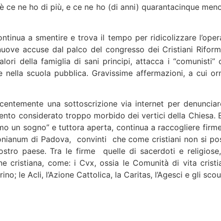
hè ce ne ho di più, e ce ne ho (di anni) quarantacinque meno
ntinua a smentire e trova il tempo per ridicolizzare l’oper
 nuove accuse dal palco del congresso dei Cristiani Riformi
lori della famiglia di sani principi, attacca i “comunisti” 
me nella scuola pubblica. Gravissime affermazioni, a cui or
recentemente una sottoscrizione via internet per denunciare
mento considerato troppo morbido dei vertici della Chiesa. E
amo un sogno” e tuttora aperta, continua a raccogliere firme
ntonianum di Padova, convinti che come cristiani non si po
stro paese. Tra le firme quelle di sacerdoti e religiose,
ne cristiana, come: i Cvx, ossia le Comunità di vita cristi
no; le Acli, l’Azione Cattolica, la Caritas, l’Agesci e gli scou