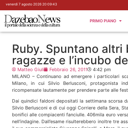
venerdì 7 agosto 2026 20:09:44
PRIMO PIANO
Ruby. Spuntano altri b
ragazze e l’incubo del
Matteo Giuli
Febbraio 26, 2011
4:42 pm
MILANO – Continuano ad emergere i particolari scab
Milano, in cui Silvio Berlusconi, protagonista ind
ricompensate lautamente per prendere parte alle fest
Dai quindici faldoni depositati la settimana scorsa 
Silvio Berlusconi e di cui oggi Corriere della Sera, St
bonifici alle compiacenti fanciulle. 406mila euro vers
nell’indagine. Dall’esame risulterebbero inoltre tre a