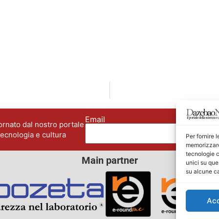
Email
No
rnato dal nostro portale
tecnologia e cultura
Per fornire 
memorizzare 
tecnologie c
Main partner
unici su que
su alcune ca
Ac