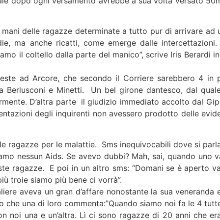
quale dopo ogni versamento avrebbe a sua volta versato 50m
e mani delle ragazze determinate a tutto pur di arrivare ad 
ie, ma anche ricatti, come emerge dalle intercettazioni. 
o il coltello dalla parte del manico”, scrive Iris Berardi in
e feste ad Arcore, che secondo il Corriere sarebbero 4 in 
a Berlusconi e Minetti. Un bel girone dantesco, dal quale
rmente. D’altra parte il giudizio immediato accolto dal Gip
ntazioni degli inquirenti non avessero prodotto delle evide
lle ragazze per le malattie. Sms inequivocabili dove si parla
biamo nessun Aids. Se avevo dubbi? Mah, sai, quando uno v
este ragazze. E poi in un altro sms: “Domani se è aperto v
ù troie siamo più bene ci vorrà”.
valiere aveva un gran d’affare nonostante la sua veneranda e
nto che una di loro commenta:”Quando siamo noi fa le 4 tutte
on noi una e un’altra. Lì ci sono ragazze di 20 anni che er