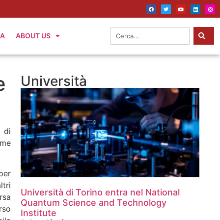
IA
ABOUT US
e
Università
 di
ime
per
tri
Università di Torino entra nel National
rsa
Quantum Science and Technology
rso
Institute