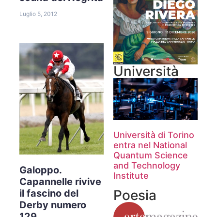
Luglio 5, 2012
Università
Università di Torino
entra nel National
Quantum Science
and Technology
Galoppo.
Institute
Capannelle rivive
Poesia
il fascino del
Derby numero
129