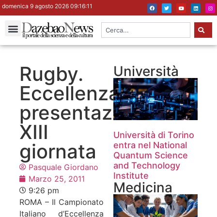
domenica 9 agosto 2026 09:16:12
Rugby.
Università
Eccellenza,
presentazione
XIII
Università di Torino
giornata
entra nel National
Quantum Science
and Technology
Pasquale Giordano
Institute
Marzo 25, 2011
Medicina
9:26 pm
ROMA – Il Campionato
Italiano d’Eccellenza