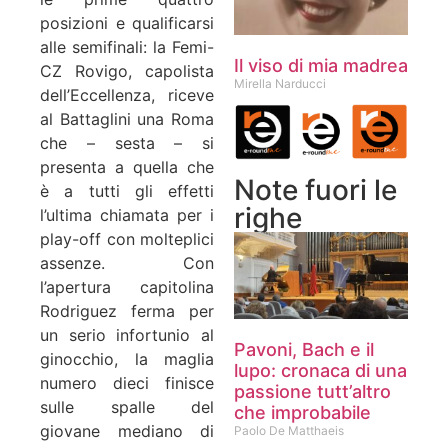
posizioni e qualificarsi
alle semifinali: la Femi-
Il viso di mia madrea
CZ Rovigo, capolista
Mirella Narducci
dell’Eccellenza, riceve
al Battaglini una Roma
che – sesta – si
presenta a quella che
Note fuori le
è a tutti gli effetti
righe
l’ultima chiamata per i
play-off con molteplici
assenze. Con
l’apertura capitolina
Rodriguez ferma per
un serio infortunio al
Pavoni, Bach e il
ginocchio, la maglia
lupo: cronaca di una
numero dieci finisce
passione tutt’altro
sulle spalle del
che improbabile
giovane mediano di
Paolo De Matthaeis