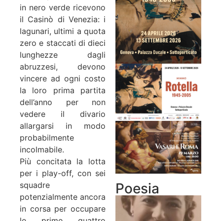
in nero verde ricevono
il Casinò di Venezia: i
lagunari, ultimi a quota
zero e staccati di dieci
lunghezze dagli
abruzzesi, devono
vincere ad ogni costo
la loro prima partita
dell’anno per non
vedere il divario
allargarsi in modo
probabilmente
incolmabile.
Più concitata la lotta
per i play-off, con sei
Poesia
squadre
potenzialmente ancora
in corsa per occupare
le prime quattro