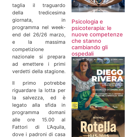
taglia il traguardo
della tredicesima
giornata, in
Psicologia e
programma nel week-
psicoterapia: le
nuove competenze
end del 26/26 marzo,
che stanno
e la massima
cambiando gli
competizione
ospedali
nazionale si prepara
ad emettere i primi
verdetti della stagione.
Il primo potrebbe
riguardare la lotta per
la salvezza, ed è
legato alla sfida in
programma domani
alle ore 15.00 al
Fattori di L’Aquila,
dove i padroni di casa