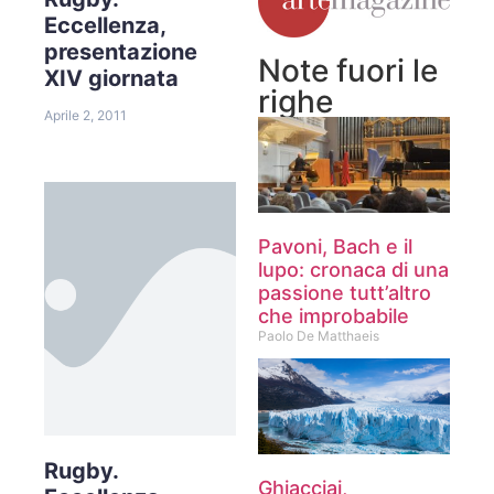
Eccellenza,
presentazione
Note fuori le
XIV giornata
righe
Aprile 2, 2011
Pavoni, Bach e il
lupo: cronaca di una
passione tutt’altro
che improbabile
Paolo De Matthaeis
Rugby.
Ghiacciai,