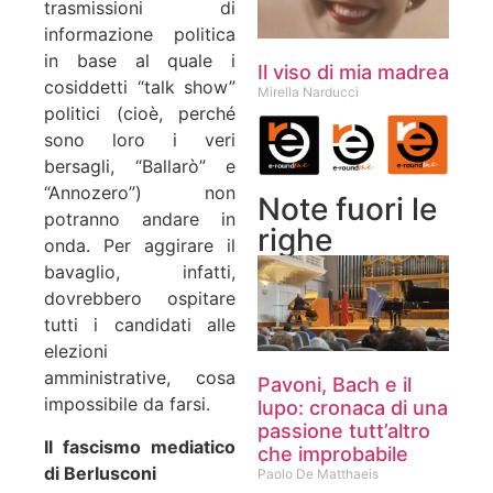
trasmissioni di
informazione politica
in base al quale i
Il viso di mia madrea
cosiddetti “talk show”
Mirella Narducci
politici (cioè, perché
sono loro i veri
bersagli, “Ballarò” e
“Annozero”) non
Note fuori le
potranno andare in
righe
onda. Per aggirare il
bavaglio, infatti,
dovrebbero ospitare
tutti i candidati alle
elezioni
amministrative, cosa
Pavoni, Bach e il
impossibile da farsi.
lupo: cronaca di una
passione tutt’altro
Il fascismo mediatico
che improbabile
di Berlusconi
Paolo De Matthaeis