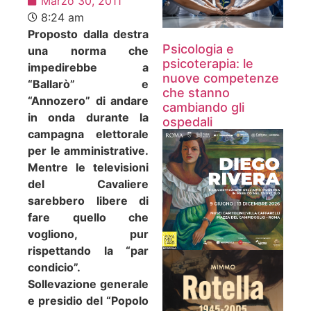
Marzo 30, 2011
8:24 am
Proposto dalla destra
Psicologia e
una norma che
psicoterapia: le
impedirebbe a
nuove competenze
“Ballarò” e
che stanno
“Annozero” di andare
cambiando gli
in onda durante la
ospedali
campagna elettorale
per le amministrative.
Mentre le televisioni
del Cavaliere
sarebbero libere di
fare quello che
vogliono, pur
rispettando la “par
condicio”.
Sollevazione generale
e presidio del “Popolo