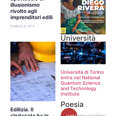
illusionismo
rivolto agli
imprenditori edili
Febbraio 6, 2013
Università
Università di Torino
entra nel National
Quantum Science
and Technology
Institute
Poesia
Edilizia. Il
sindacato ha le