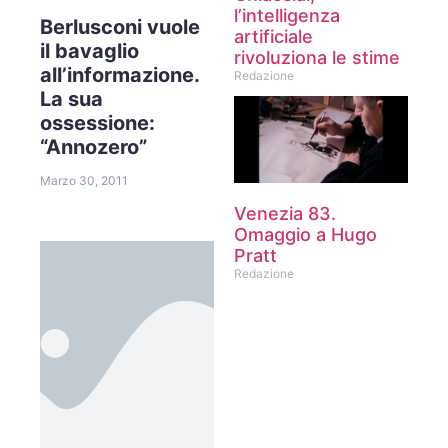
l’intelligenza
Berlusconi vuole
artificiale
il bavaglio
rivoluziona le stime
all’informazione.
Redazione
La sua
ossessione:
“Annozero”
Marzo 30, 2011
Venezia 83.
Omaggio a Hugo
Pratt
Redazione