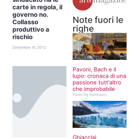
carte in regola, il
governo no.
Note fuori le
Collasso
righe
produttivo a
rischio
Settembre 16, 2012
Pavoni, Bach e il
lupo: cronaca di una
passione tutt’altro
che improbabile
Paolo De Matthaeis
Ghiacciai,