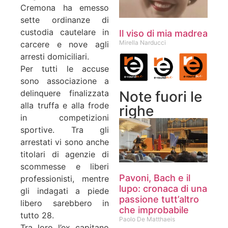
Cremona ha emesso
sette ordinanze di
custodia cautelare in
Il viso di mia madrea
Mirella Narducci
carcere e nove agli
arresti domiciliari.
Per tutti le accuse
sono associazione a
Note fuori le
delinquere finalizzata
alla truffa e alla frode
righe
in competizioni
sportive. Tra gli
arrestati vi sono anche
titolari di agenzie di
scommesse e liberi
Pavoni, Bach e il
professionisti, mentre
lupo: cronaca di una
gli indagati a piede
passione tutt’altro
libero sarebbero in
che improbabile
tutto 28.
Paolo De Matthaeis
Tra loro l’ex capitano