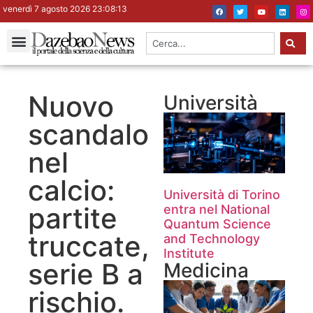
venerdì 7 agosto 2026 23:08:14
Nuovo
Università
scandalo
nel
calcio:
Università di Torino
partite
entra nel National
Quantum Science
truccate,
and Technology
Institute
serie B a
Medicina
rischio.