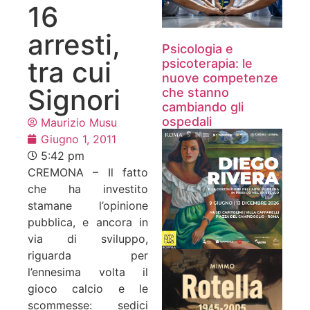
16
arresti,
Psicologia e
tra cui
psicoterapia: le
nuove competenze
Signori
che stanno
cambiando gli
ospedali
Maurizio Musu
Giugno 1, 2011
5:42 pm
CREMONA – Il fatto
che ha investito
stamane l’opinione
pubblica, e ancora in
via di sviluppo,
riguarda per
l’ennesima volta il
gioco calcio e le
scommesse: sedici