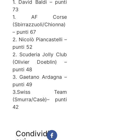
1. David Baldi – punti
73
1. AF Corse
(Sbirrazzuoli/Chionna)
– punti 67
2. Nicolò Piancastelli –
punti 52
2. Scuderia Jolly Club
(Olivier Doeblin) –
punti 48
3. Gaetano Ardagna –
punti 49
3.Swiss Team
(Smurra/Casè)– punti
42
Condividi