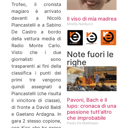
Trofeo, il cronista
magiaro è arrivato
davanti a Nicolò
Il viso di mia madrea
Mirella Narducci
Piancastelli e a Sabino
De Castro a bordo
della vettura media di
Radio Monte Carlo.
Note fuori le
Visto che i due
giornalisti sono
righe
trasparenti ai fini della
classifica i punti dei
primi tre vengono
quindi assegnati a
Piancastelli (che risulta
Pavoni, Bach e il
il vincitore di classe),
lupo: cronaca di una
di fronte a David Baldi
passione tutt’altro
e Gaetano Ardagna. In
che improbabile
gara 2 stesso copione,
Paolo De Matthaeis
con Kiss che ha preso