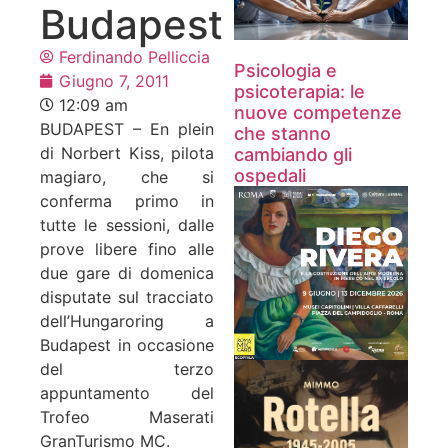
Budapest
Ferdinando Pelliccia
Psicologia e
Giugno 7, 2011
psicoterapia: le
12:09 am
nuove competenze
BUDAPEST – En plein
che stanno
di Norbert Kiss, pilota
cambiando gli
ospedali
magiaro, che si
conferma primo in
tutte le sessioni, dalle
prove libere fino alle
due gare di domenica
disputate sul tracciato
dell’Hungaroring a
Budapest in occasione
del terzo
appuntamento del
Trofeo Maserati
GranTurismo MC.