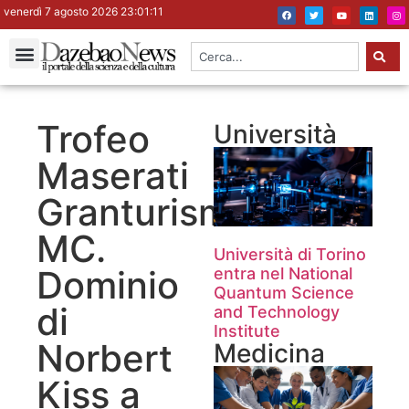
venerdì 7 agosto 2026 23:01:11
Trofeo
Università
Maserati
Granturismo
MC.
Università di Torino
Dominio
entra nel National
Quantum Science
di
and Technology
Institute
Norbert
Medicina
Kiss a