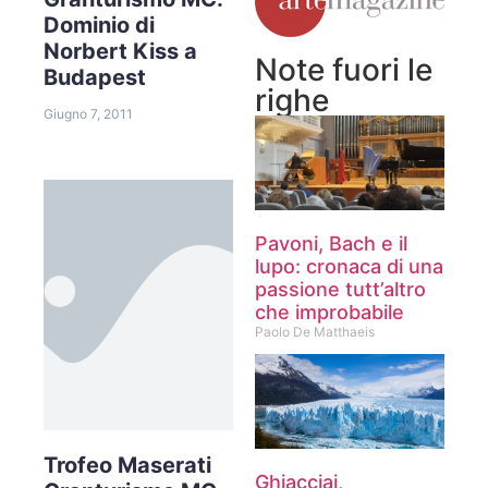
Dominio di
Norbert Kiss a
Note fuori le
Budapest
righe
Giugno 7, 2011
Pavoni, Bach e il
lupo: cronaca di una
passione tutt’altro
che improbabile
Paolo De Matthaeis
Trofeo Maserati
Ghiacciai,