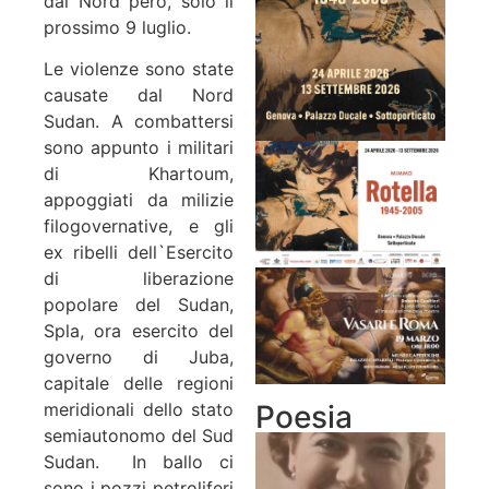
dal Nord però, solo il
prossimo 9 luglio.
Le violenze sono state
causate dal Nord
Sudan. A combattersi
sono appunto i militari
di Khartoum,
appoggiati da milizie
filogovernative, e gli
ex ribelli dell`Esercito
di liberazione
popolare del Sudan,
Spla, ora esercito del
governo di Juba,
capitale delle regioni
Poesia
meridionali dello stato
semiautonomo del Sud
Sudan. In ballo ci
sono i pozzi petroliferi