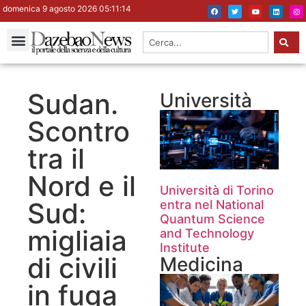
domenica 9 agosto 2026 05:11:15
Sudan.
Università
Scontro
tra il
Nord e il
Università di Torino
Sud:
entra nel National
Quantum Science
migliaia
and Technology
Institute
di civili
Medicina
in fuga