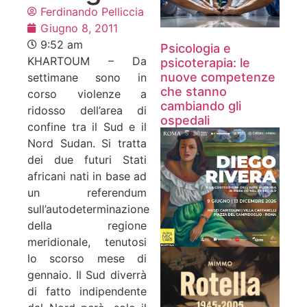
Ferdinando Pelliccia
Giugno 8, 2011
9:52 am
Psicologia e
KHARTOUM – Da
psicoterapia: le
nuove competenze
settimane sono in
che stanno
corso violenze a
cambiando gli
ridosso dell’area di
ospedali
confine tra il Sud e il
Nord Sudan. Si tratta
dei due futuri Stati
africani nati in base ad
un referendum
sull’autodeterminazione
della regione
meridionale, tenutosi
lo scorso mese di
gennaio. Il Sud diverrà
di fatto indipendente