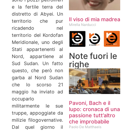
e la fertile terra del
distretto di Abyei. Un
Il viso di mia madrea
territorio che pur
Mirella Narducci
ricadendo nel
territorio del Kordofan
Meridionale, uno degli
Stati appartenenti al
Note fuori le
Nord, appartiene al
righe
Sud Sudan. Un fatto
questo, che però non
garba al Nord Sudan
che lo scorso 21
maggio ha inviato ad
occuparlo
Pavoni, Bach e il
militarmente le sue
lupo: cronaca di una
truppe, appoggiate da
passione tutt’altro
milizie filogovernative.
che improbabile
Dal quel giorno il
Paolo De Matthaeis