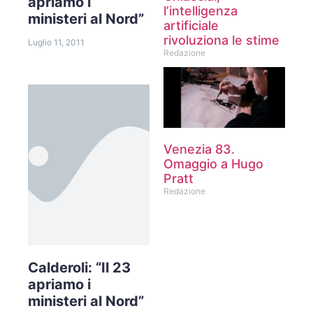
apriamo i
l’intelligenza
ministeri al Nord”
artificiale
rivoluziona le stime
Luglio 11, 2011
Redazione
Venezia 83.
Omaggio a Hugo
Pratt
Redazione
Calderoli: “Il 23
apriamo i
ministeri al Nord”