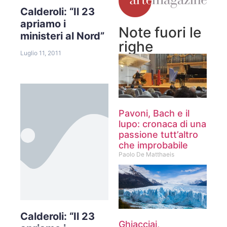
Calderoli: “Il 23
apriamo i
Note fuori le
ministeri al Nord”
righe
Luglio 11, 2011
Pavoni, Bach e il
lupo: cronaca di una
passione tutt’altro
che improbabile
Paolo De Matthaeis
Calderoli: “Il 23
Ghiacciai,