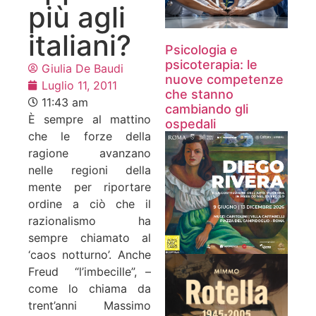
più agli
italiani?
Psicologia e
psicoterapia: le
Giulia De Baudi
nuove competenze
Luglio 11, 2011
che stanno
11:43 am
cambiando gli
È sempre al mattino
ospedali
che le forze della
ragione avanzano
nelle regioni della
mente per riportare
ordine a ciò che il
razionalismo ha
sempre chiamato al
‘caos notturno’. Anche
Freud “l’imbecille”, –
come lo chiama da
trent’anni Massimo