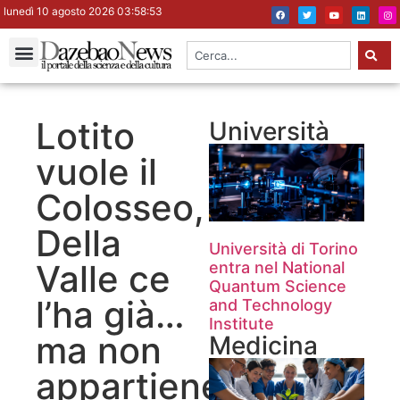
lunedì 10 agosto 2026 03:58:54
Lotito
Università
vuole il
Colosseo,
Della
Università di Torino
Valle ce
entra nel National
Quantum Science
l’ha già…
and Technology
Institute
ma non
Medicina
appartiene