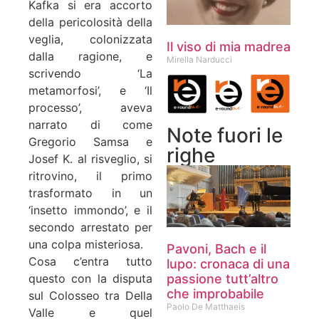
Kafka si era accorto
della pericolosità della
veglia, colonizzata
Il viso di mia madrea
dalla ragione, e
Mirella Narducci
scrivendo ‘La
metamorfosi’, e ‘Il
processo’, aveva
narrato di come
Note fuori le
Gregorio Samsa e
righe
Josef K. al risveglio, si
ritrovino, il primo
trasformato in un
‘insetto immondo’, e il
secondo arrestato per
una colpa misteriosa.
Pavoni, Bach e il
Cosa c’entra tutto
lupo: cronaca di una
passione tutt’altro
questo con la disputa
che improbabile
sul Colosseo tra Della
Paolo De Matthaeis
Valle e quel