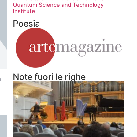
Quantum Science and Technology
Institute
Poesia
Note fuori le righe
a