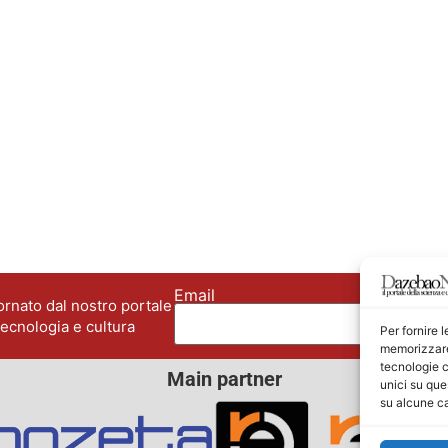
Email
No
rnato dal nostro portale
tecnologia e cultura
Per fornire 
memorizzare 
tecnologie c
Main partner
unici su que
su alcune ca