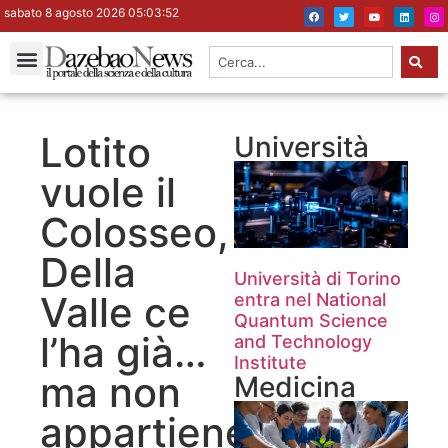
sabato 8 agosto 2026 05:03:53
Lotito
Università
vuole il
Colosseo,
Della
Università di Torino
Valle ce
entra nel National
Quantum Science
l’ha già…
and Technology
Institute
ma non
Medicina
appartiene