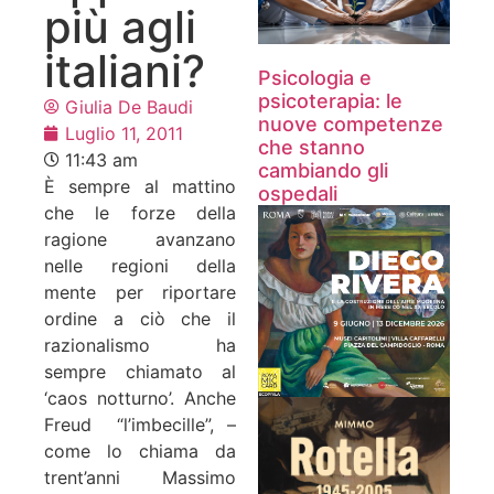
più agli
italiani?
Psicologia e
psicoterapia: le
Giulia De Baudi
nuove competenze
Luglio 11, 2011
che stanno
11:43 am
cambiando gli
È sempre al mattino
ospedali
che le forze della
ragione avanzano
nelle regioni della
mente per riportare
ordine a ciò che il
razionalismo ha
sempre chiamato al
‘caos notturno’. Anche
Freud “l’imbecille”, –
come lo chiama da
trent’anni Massimo