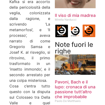
Kafka si era accorto
della pericolosità della
veglia, colonizzata
Il viso di mia madrea
dalla ragione, e
Mirella Narducci
scrivendo ‘La
metamorfosi’, e ‘Il
processo’, aveva
narrato di come
Note fuori le
Gregorio Samsa e
righe
Josef K. al risveglio, si
ritrovino, il primo
trasformato in un
‘insetto immondo’, e il
secondo arrestato per
una colpa misteriosa.
Pavoni, Bach e il
Cosa c’entra tutto
lupo: cronaca di una
passione tutt’altro
questo con la disputa
che improbabile
sul Colosseo tra Della
Paolo De Matthaeis
Valle e quel