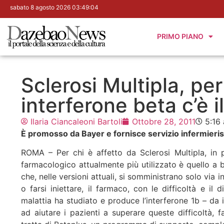
sabato 8 agosto 2026 03:49:05
PRIMO PIANO
Sclerosi Multipla, per
interferone beta c’è
Ilaria Ciancaleoni Bartoli
Ottobre 28, 2011
5:16
È promosso da Bayer e fornisce servizio infermierist
ROMA – Per chi è affetto da Sclerosi Multipla, in p
farmacologico attualmente più utilizzato è quello a bas
che, nelle versioni attuali, si somministrano solo via 
o farsi iniettare, il farmaco, con le difficoltà e i
malattia ha studiato e produce l’interferone 1b – da 
ad aiutare i pazienti a superare queste difficoltà, 