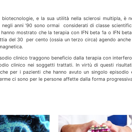
otecnologie, e la sua utilità nella sclerosi multipla, è n
i negli anni ’90 sono ormai considerati di classe scientifica
ti hanno mostrato che la terapia con IFN beta 1a o IFN beta
attia del 30 per cento (ossia un terzo circa) agendo anche 
magnetica.
odio clinico traggono beneficio dalla terapia con interfero
o clinico nei soggetti trattati. In virtù di questi risultati
che per i pazienti che hanno avuto un singolo episodio 
erme ci sono per le persone affette dalla forma progressiva