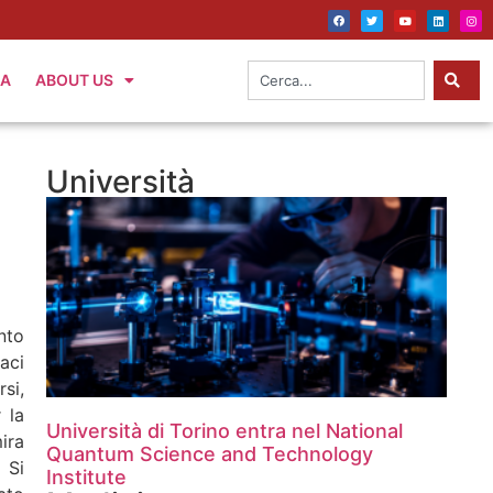
IA
ABOUT US
Università
nto
maci
si,
 la
Università di Torino entra nel National
ira
Quantum Science and Technology
 Si
Institute