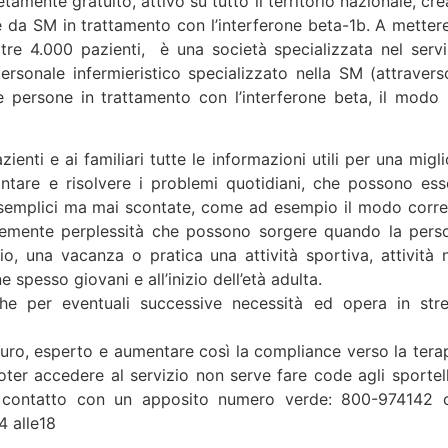
mente gratuito, attivo su tutto il territorio nazionale, cre
e da SM in trattamento con l’interferone beta-1b. A mettere
tre 4.000 pazienti, è una società specializzata nel servi
personale infermieristico specializzato nella SM (attraverso
e persone in trattamento con l’interferone beta, il modo 
ienti e ai familiari tutte le informazioni utili per una migl
tare e risolvere i problemi quotidiani, che possono ess
 semplici ma mai scontate, come ad esempio il modo corre
icemente perplessità che possono sorgere quando la pers
io, una vacanza o pratica una attività sportiva, attività 
 spesso giovani e all’inizio dell’età adulta.
che per eventuali successive necessità ed opera in stre
 sicuro, esperto e aumentare così la compliance verso la tera
oter accedere al servizio non serve fare code agli sportell
in contatto con un apposito numero verde: 800-974142 
4 alle18