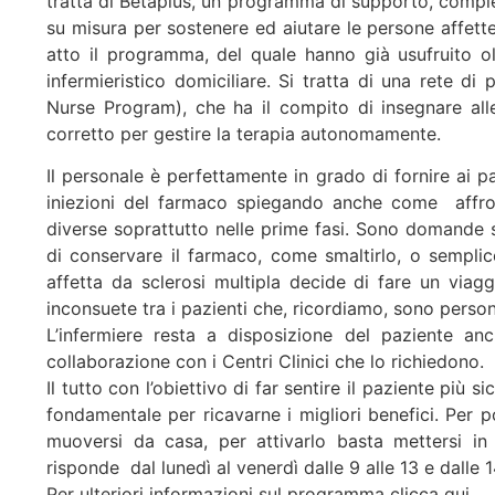
tratta di Betaplus, un programma di supporto, completa
su misura per sostenere ed aiutare le persone affett
atto il programma, del quale hanno già usufruito ol
infermieristico domiciliare. Si tratta di una rete di 
Nurse Program), che ha il compito di insegnare all
corretto per gestire la terapia autonomamente.
Il personale è perfettamente in grado di fornire ai paz
iniezioni del farmaco spiegando anche come affron
diverse soprattutto nelle prime fasi. Sono domande
di conservare il farmaco, come smaltirlo, o sempl
affetta da sclerosi multipla decide di fare un viagg
inconsuete tra i pazienti che, ricordiamo, sono persone
L’infermiere resta a disposizione del paziente an
collaborazione con i Centri Clinici che lo richiedono.
Il tutto con l’obiettivo di far sentire il paziente più
fondamentale per ricavarne i migliori benefici. Per p
muoversi da casa, per attivarlo basta mettersi 
risponde dal lunedì al venerdì dalle 9 alle 13 e dalle 1
Per ulteriori informazioni sul programma clicca qui