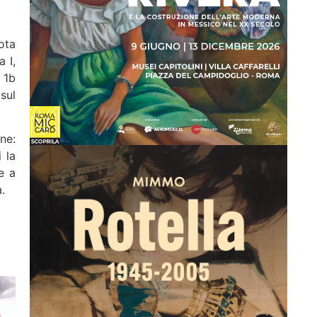
ota
 I,
 1b
sul
ne:
 la
e a
.