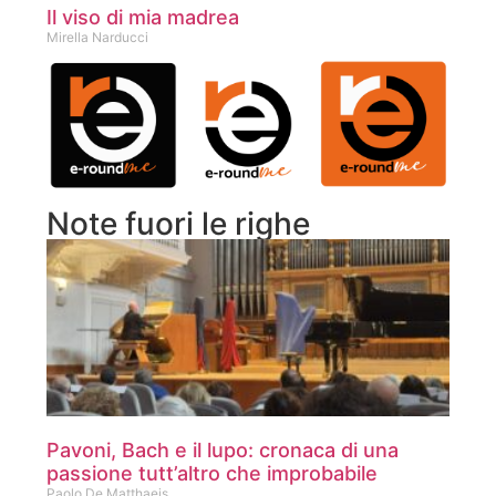
Il viso di mia madrea
Mirella Narducci
Note fuori le righe
Pavoni, Bach e il lupo: cronaca di una
passione tutt’altro che improbabile
Paolo De Matthaeis