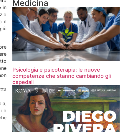
ato
Medicina
 in
zio
 il
più
iore
ere
tto
one
Psicologia e psicoterapia: le nuove
non
competenze che stanno cambiando gli
ospedali
tta
pia,
i o
che