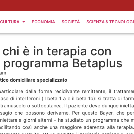
CULTURA
ECONOMIA
SOCIETÀ
SCIENZA & TECNOLOG
 chi è in terapia con
 il programma Betaplus
 am
ico domiciliare specializzato
articolare dalla forma recidivante remittente, il trattame
e di interferoni (il beta 1 a e il beta 1b): si tratta di far
intramuscolo o sottocutanea. Il paziente deve dunque iniettar
l disagio che possono derivarne. Per questo Bayer, che per
iniettare a giorni alterni – ha studiato un programma che m
facilitando così anche una maggiore aderenza alla terapia.