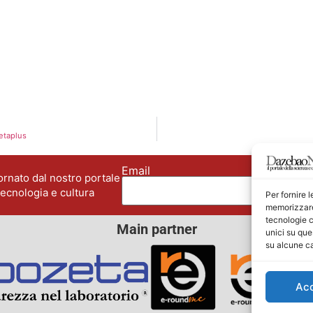
Betaplus
Email
No
rnato dal nostro portale
tecnologia e cultura
Per fornire 
memorizzare 
tecnologie c
Main partner
unici su que
su alcune ca
Ac